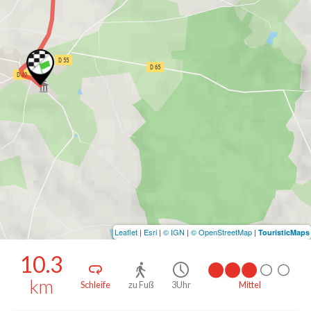
Leaflet
|
Esri
|
© IGN
|
© OpenStreetMap
|
TouristicMaps
10.3
km
Schleife
zu Fuß
3Uhr
Mittel