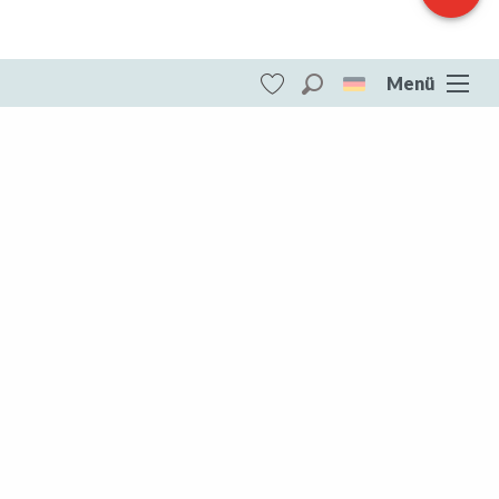
Menü
Suche
Voir les favoris
ITI - Le sentier des grèbes (Saint-loup)
#4073690
DESTINATIONEN
Die gesamte Creuse
Die gesamte Creuse
Aubusson Felletin
Creuse Südwesten
Marche und Combraille