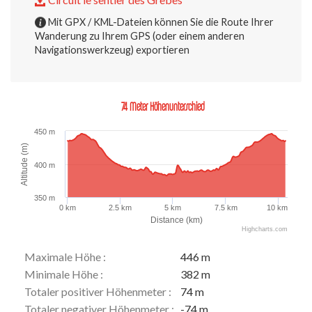
Mit GPX / KML-Dateien können Sie die Route Ihrer
Wanderung zu Ihrem GPS (oder einem anderen
Navigationswerkzeug) exportieren
74 Meter Höhenunterschied
450 m
Altitude (m)
400 m
350 m
0 km
2.5 km
5 km
7.5 km
10 km
Distance (km)
Highcharts.com
Maximale Höhe :
446 m
Minimale Höhe :
382 m
Totaler positiver Höhenmeter :
74 m
Totaler negativer Höhenmeter :
-74 m