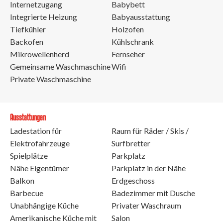
Internetzugang
Babybett
Integrierte Heizung
Babyausstattung
Tiefkühler
Holzofen
Backofen
Kühlschrank
Mikrowellenherd
Fernseher
Gemeinsame Waschmaschine
Wifi
Private Waschmaschine
Ausstattungen
Ladestation für
Raum für Räder / Skis /
Elektrofahrzeuge
Surfbretter
Spielplätze
Parkplatz
Nähe Eigentümer
Parkplatz in der Nähe
Balkon
Erdgeschoss
Barbecue
Badezimmer mit Dusche
Unabhängige Küche
Privater Waschraum
Amerikanische Küche mit
Salon