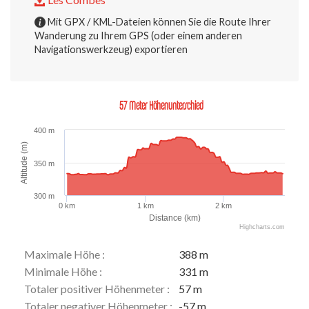
Mit GPX / KML-Dateien können Sie die Route Ihrer
Wanderung zu Ihrem GPS (oder einem anderen
Navigationswerkzeug) exportieren
57 Meter Höhenunterschied
400 m
Altitude (m)
350 m
300 m
0 km
1 km
2 km
Distance (km)
Highcharts.com
Maximale Höhe :
388 m
Minimale Höhe :
331 m
Totaler positiver Höhenmeter :
57 m
Totaler negativer Höhenmeter :
-57 m