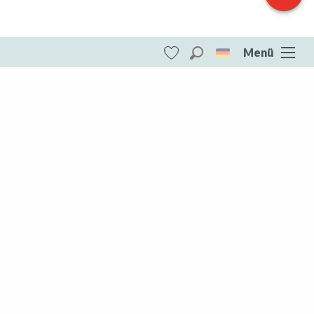
Menü
Suche
Voir les favoris
ITI - Les Combes (Chambon-sur-voueize)
#4073558
DESTINATIONEN
Die gesamte Creuse
Die gesamte Creuse
Aubusson Felletin
Creuse Südwesten
Marche und Combraille