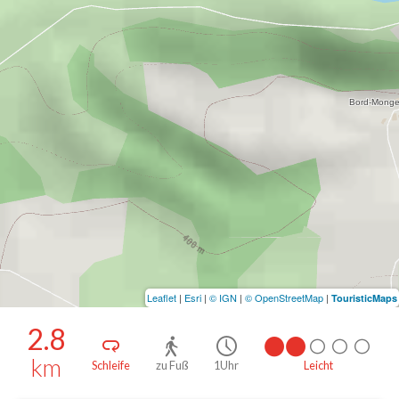
Leaflet
|
Esri
|
© IGN
|
© OpenStreetMap
|
TouristicMaps
2.8
km
Schleife
zu Fuß
1Uhr
Leicht