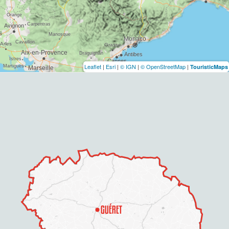
Leaflet
|
Esri
|
© IGN
|
© OpenStreetMap
|
TouristicMaps