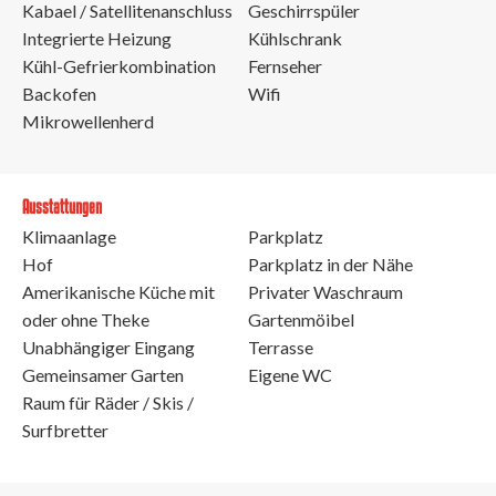
Kabael / Satellitenanschluss
Geschirrspüler
Integrierte Heizung
Kühlschrank
Kühl-Gefrierkombination
Fernseher
Backofen
Wifi
Mikrowellenherd
Ausstattungen
Klimaanlage
Parkplatz
Hof
Parkplatz in der Nähe
Amerikanische Küche mit
Privater Waschraum
oder ohne Theke
Gartenmöibel
Unabhängiger Eingang
Terrasse
Gemeinsamer Garten
Eigene WC
Raum für Räder / Skis /
Surfbretter