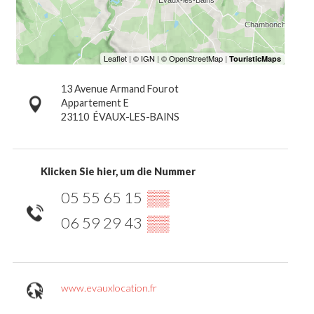
13 Avenue Armand Fourot
Appartement E
23110
ÉVAUX-LES-BAINS
Klicken Sie hier, um die Nummer
05 55 65 15
▒▒
06 59 29 43
▒▒
www.evauxlocation.fr