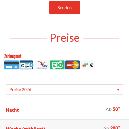
Senden
Preise
Zahlungsart
€
Ab
50
Nacht
€
Ab
280
Woche (möbliert)