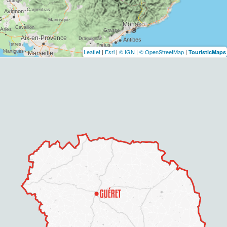
Leaflet
|
Esri
|
© IGN
|
© OpenStreetMap
|
TouristicMaps