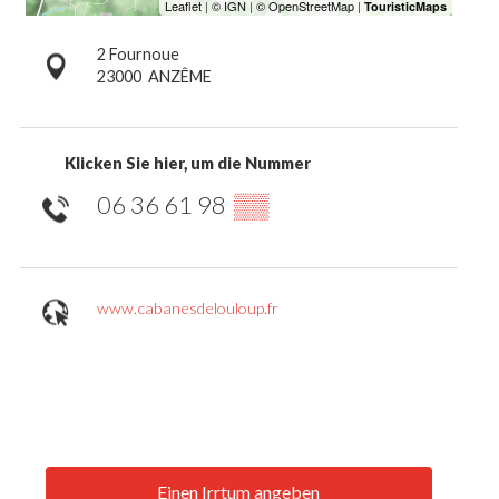
2 Fournoue
23000
ANZÊME
Klicken Sie hier, um die Nummer
06 36 61 98
▒▒
www.cabanesdelouloup.fr
Einen Irrtum angeben