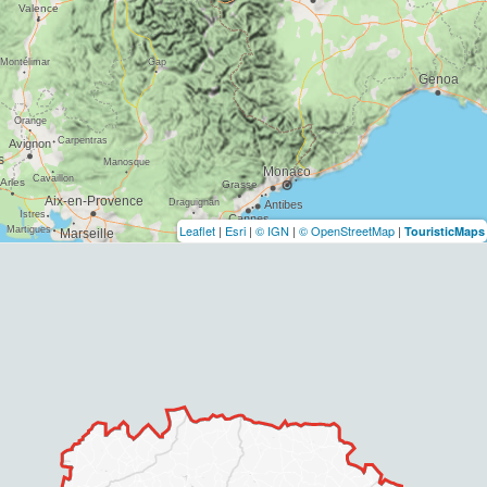
Leaflet
|
Esri
|
© IGN
|
© OpenStreetMap
|
TouristicMaps