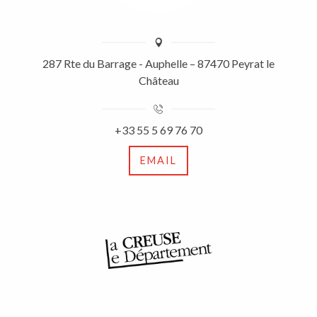
287 Rte du Barrage - Auphelle – 87470 Peyrat le
Château
+33 55 5 69 76 70
EMAIL