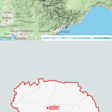
Leaflet
|
Esri
|
© IGN
|
© OpenStreetMap
|
TouristicMaps