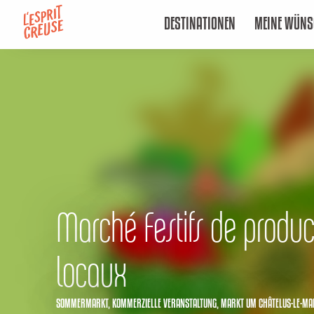
Aller
DESTINATIONEN
MEINE WÜNS
au
contenu
principal
Marché Festifs de produc
locaux
SOMMERMARKT,
KOMMERZIELLE VERANSTALTUNG,
MARKT
UM CHÂTELUS-LE-MA