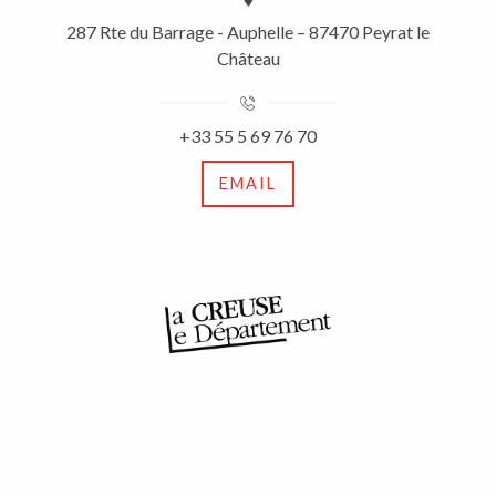
287 Rte du Barrage - Auphelle – 87470 Peyrat le
Château
+33 55 5 69 76 70
EMAIL