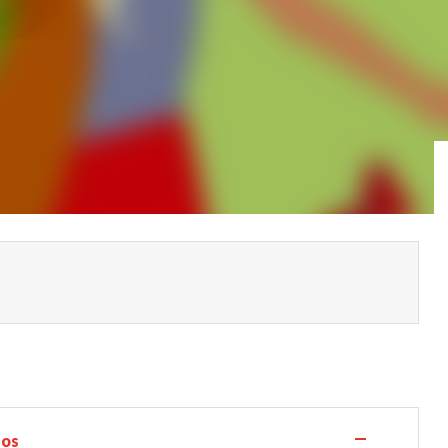
—
los