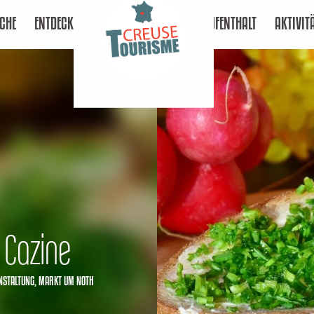
CHE
ENTDECKEN
AUFENTHALT
AKTIVIT
 Cazine
NSTALTUNG,
MARKT
UM NOTH