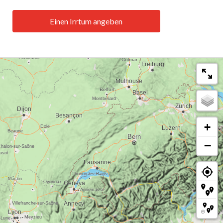
Einen Irrtum angeben
+
−