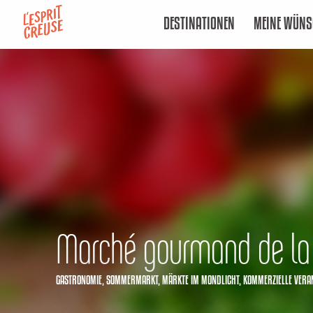
Aller
DESTINATIONEN
MEINE WÜNS
au
contenu
principal
Marché gourmand de la
GASTRONOMIE,
SOMMERMARKT,
MÄRKTE IM MONDLICHT,
KOMMERZIELLE VERA