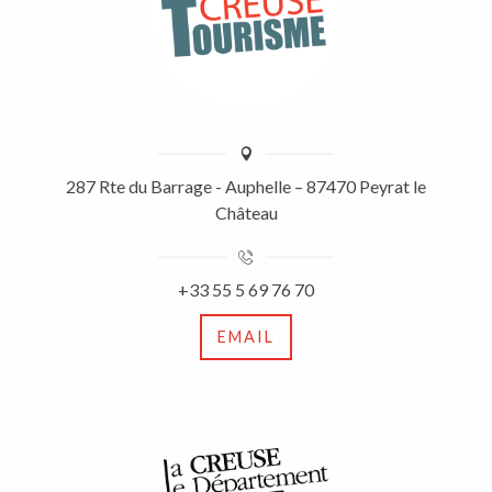
287 Rte du Barrage - Auphelle – 87470 Peyrat le
Château
+33 55 5 69 76 70
EMAIL