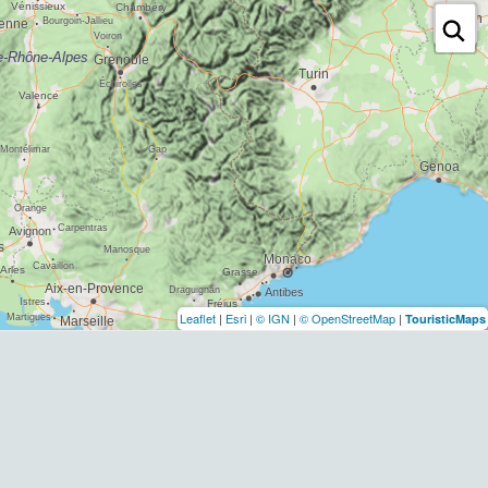
Leaflet
|
Esri
|
© IGN
|
© OpenStreetMap
|
TouristicMaps