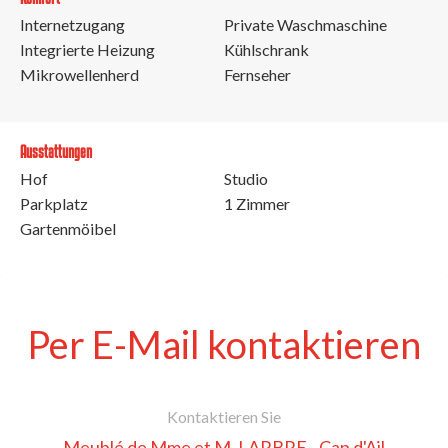
Internetzugang
Private Waschmaschine
Integrierte Heizung
Kühlschrank
Mikrowellenherd
Fernseher
Ausstattungen
Hof
Studio
Parkplatz
1 Zimmer
Gartenmöibel
Per E-Mail kontaktieren
Kontaktieren Sie
Meublé de Mme et M. LARBRE - Cap d'Ail