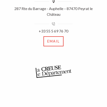
287 Rte du Barrage - Auphelle – 87470 Peyrat le
Château
+33 55 5 69 76 70
EMAIL