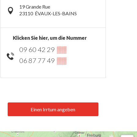
19 Grande Rue
23110
ÉVAUX-LES-BAINS
Klicken Sie hier, um die Nummer
09 60 42 29
▒▒
06 87 77 49
▒▒
Einen Irrtum angeben