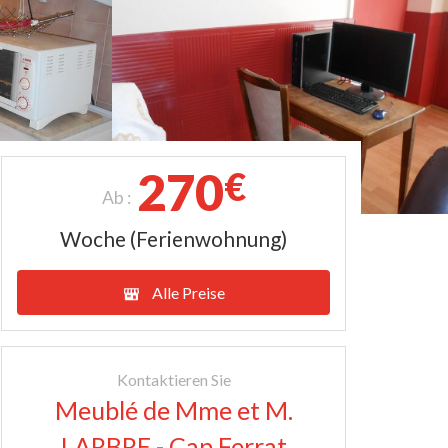
270
€
Ab :
Woche (Ferienwohnung)
Alle Preise
Kontaktieren Sie
Meublé de Mme et M.
LARBRE - Cap Ferrat