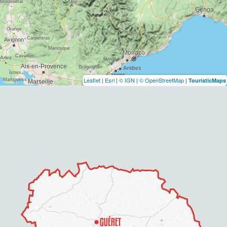
Leaflet
|
Esri
|
© IGN
|
© OpenStreetMap
|
TouristicMaps