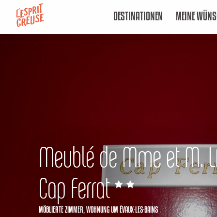
Aller
DESTINATIONEN
MEINE WÜNS
au
contenu
principal
Meublé de Mme et M. L
Cap Ferrat
MÖBLIERTE ZIMMER,
WOHNUNG
UM ÉVAUX-LES-BAINS