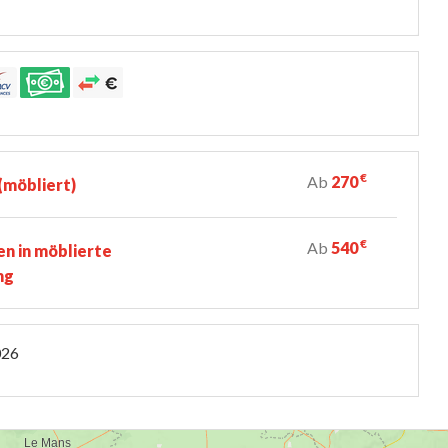
€
Ab
270
möbliert)
€
Ab
540
n in möblierte
ng
026