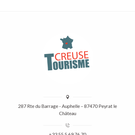
287 Rte du Barrage - Auphelle – 87470 Peyrat le
Château
+33 55 5 69 76 70