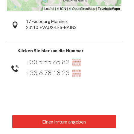
17 Faubourg Monneix
23110
ÉVAUX-LES-BAINS
Klicken Sie hier, um die Nummer
+33 5 55 65 82
▒▒
+33 6 78 18 23
▒▒
Einen Irrtum angeben