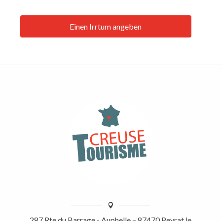
Einen Irrtum angeben
287 Rte du Barrage - Auphelle – 87470 Peyrat le