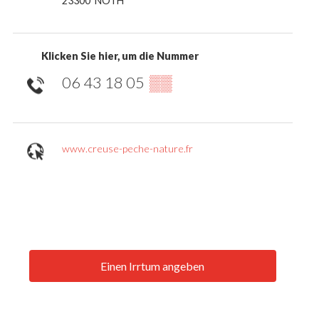
23300
NOTH
Klicken Sie hier, um die Nummer
06 43 18 05
▒▒
www.creuse-peche-nature.fr
Einen Irrtum angeben