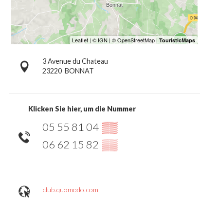
3 Avenue du Chateau
23220
BONNAT
Klicken Sie hier, um die Nummer
05 55 81 04
▒▒
06 62 15 82
▒▒
club.quomodo.com