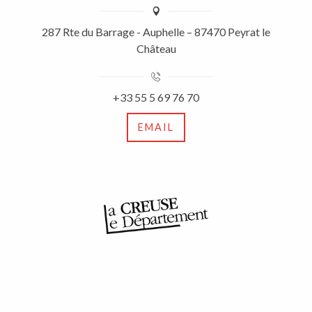
287 Rte du Barrage - Auphelle – 87470 Peyrat le
Château
+33 55 5 69 76 70
EMAIL