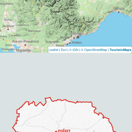
Leaflet
|
Esri
|
© IGN
|
© OpenStreetMap
|
TouristicMaps