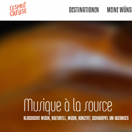
Aller
DESTINATIONEN
MEINE WÜNS
au
contenu
principal
Musique à la source
KLASSISCHE MUSIK,
KULTURELL,
MUSIK,
KONZERT,
SCHAUSPIEL
UM AUZANCES