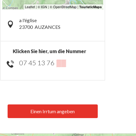
a l'église
23700
AUZANCES
Klicken Sie hier, um die Nummer
07 45 13 76
▒▒
Einen Irrtum angeben