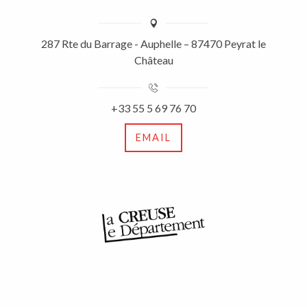
287 Rte du Barrage - Auphelle – 87470 Peyrat le
Château
+33 55 5 69 76 70
EMAIL