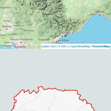
Leaflet
|
Esri
|
© IGN
|
© OpenStreetMap
|
TouristicMaps