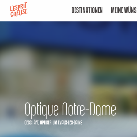
Aller
DESTINATIONEN
MEINE WÜNS
au
contenu
principal
Optique Notre-Dame
GESCHÄFT,
OPTIKER
UM ÉVAUX-LES-BAINS