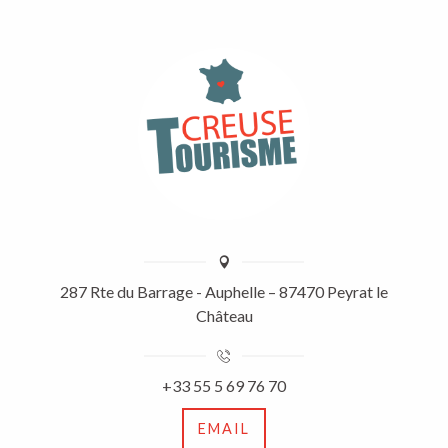
287 Rte du Barrage - Auphelle – 87470 Peyrat le
Château
+33 55 5 69 76 70
EMAIL