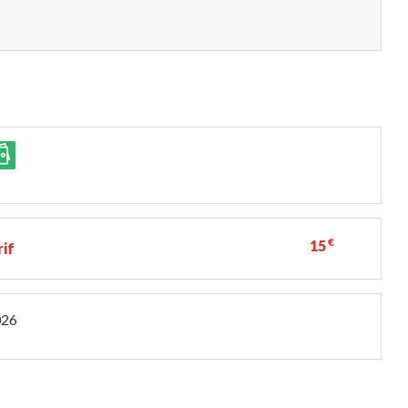
€
15
rif
026