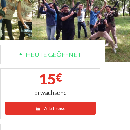
HEUTE GEÖFFNET
15
€
Erwachsene
Alle Preise