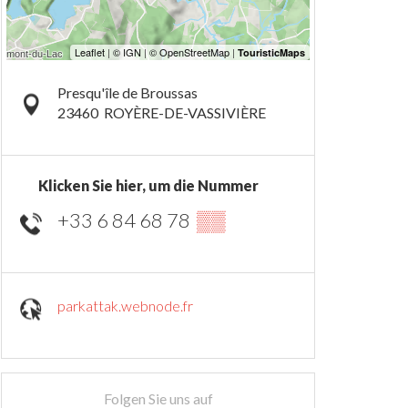
Presqu'île de Broussas
23460
ROYÈRE-DE-VASSIVIÈRE
Klicken Sie hier, um die Nummer
+33 6 84 68 78
▒▒
parkattak.webnode.fr
Folgen Sie uns auf