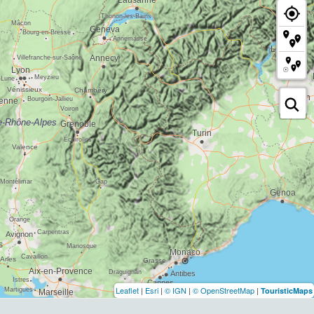
Leaflet
|
Esri
|
© IGN
|
© OpenStreetMap
|
TouristicMaps