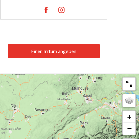
Einen Irrtum angeben
+
−