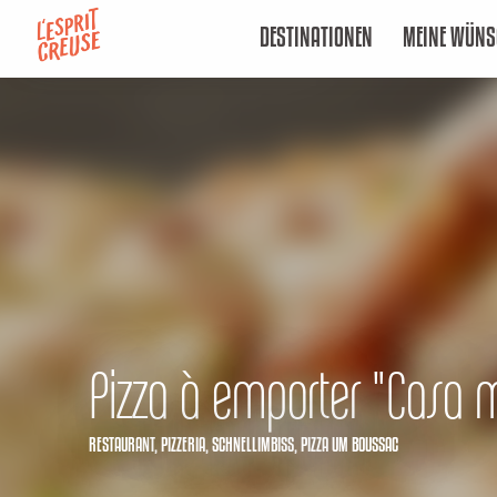
Aller
DESTINATIONEN
MEINE WÜNS
au
contenu
principal
Pizza à emporter "Casa 
RESTAURANT,
PIZZERIA,
SCHNELLIMBISS,
PIZZA
UM BOUSSAC