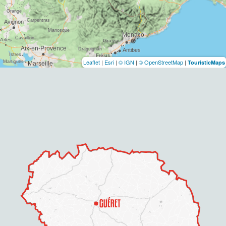
Leaflet
|
Esri
|
© IGN
|
© OpenStreetMap
|
TouristicMaps