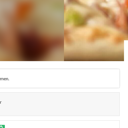
hmen.
r