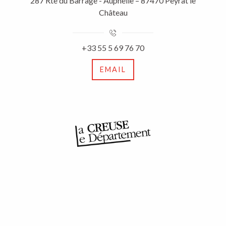
287 Rte du Barrage - Auphelle – 87470 Peyrat le
Château
+33 55 5 69 76 70
EMAIL