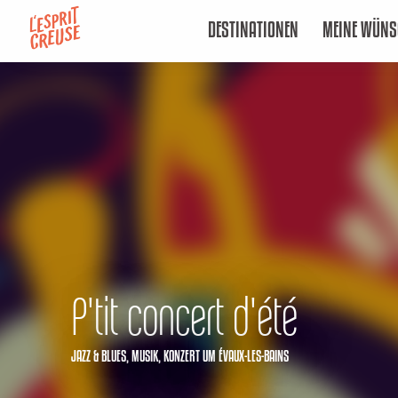
Aller
DESTINATIONEN
MEINE WÜNS
au
contenu
principal
P'tit concert d'été
JAZZ & BLUES,
MUSIK,
KONZERT
UM ÉVAUX-LES-BAINS