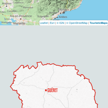
Leaflet
|
Esri
|
© IGN
|
© OpenStreetMap
|
TouristicMaps