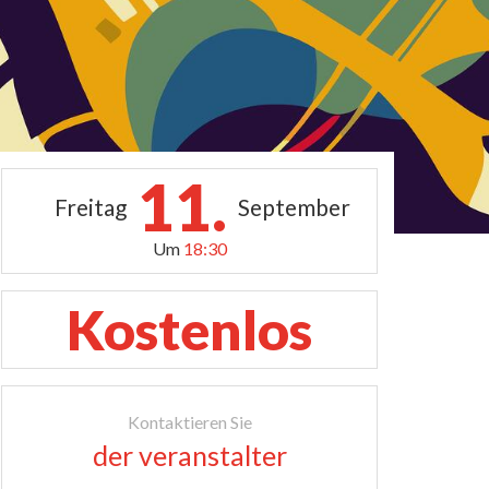
11.
Freitag
September
Um
18:30
Kostenlos
Kontaktieren Sie
der veranstalter