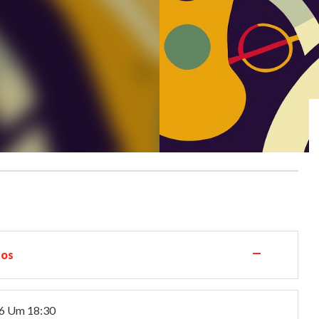
—
los
6
Um 18:30