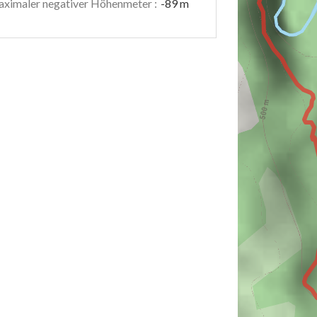
ximaler negativer Höhenmeter :
-89 m