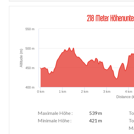
218 Meter Höhenunter
550 m
500 m
Altitude (m)
450 m
400 m
0 km
1 km
2 km
3 km
4 km
Distance (
Maximale Höhe :
539 m
To
Minimale Höhe :
421 m
To
Ma