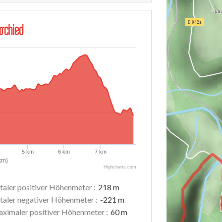
schied
5 km
6 km
7 km
km)
Highcharts.com
taler positiver Höhenmeter :
218 m
taler negativer Höhenmeter :
-221 m
ximaler positiver Höhenmeter :
60 m