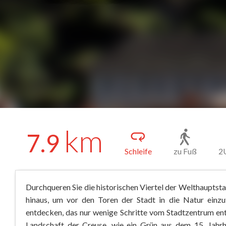
km
7.9
Schleife
zu Fuß
2
Durchqueren Sie die historischen Viertel der Welthauptst
hinaus, um vor den Toren der Stadt in die Natur einz
entdecken, das nur wenige Schritte vom Stadtzentrum entfe
Landschaft der Creuse, wie ein Grün aus dem 15. Jahr