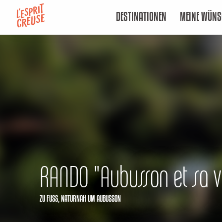
Aller
DESTINATIONEN
MEINE WÜNS
au
contenu
principal
RANDO "Aubusson et sa v
ZU FUSS,
NATURNAH
UM AUBUSSON