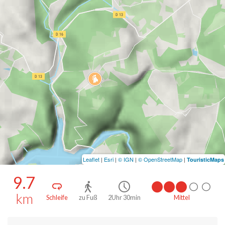
Leaflet
|
Esri
|
© IGN
|
© OpenStreetMap
|
TouristicMaps
9.7
km
Schleife
zu Fuß
2Uhr 30min
Mittel