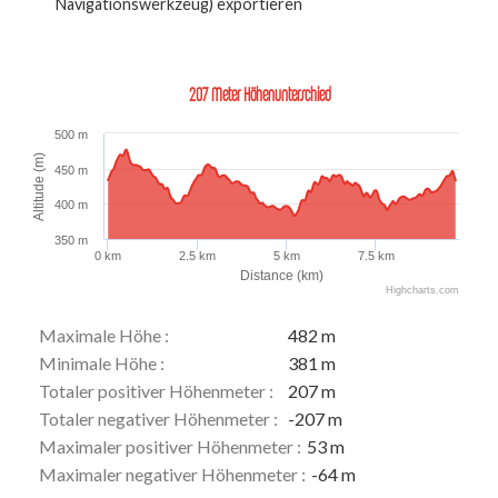
Navigationswerkzeug) exportieren
207 Meter Höhenunterschied
500 m
Altitude (m)
450 m
400 m
350 m
0 km
2.5 km
5 km
7.5 km
Distance (km)
Highcharts.com
Maximale Höhe :
482 m
Minimale Höhe :
381 m
Totaler positiver Höhenmeter :
207 m
Totaler negativer Höhenmeter :
-207 m
Maximaler positiver Höhenmeter :
53 m
Maximaler negativer Höhenmeter :
-64 m