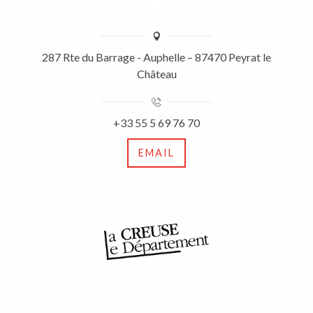
287 Rte du Barrage - Auphelle – 87470 Peyrat le
Château
+33 55 5 69 76 70
EMAIL