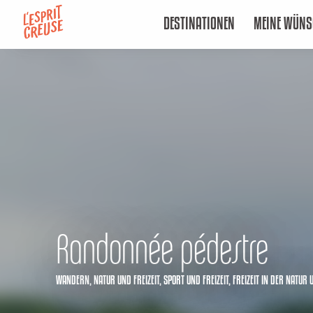
Aller
DESTINATIONEN
MEINE WÜNS
au
contenu
principal
Randonnée pédestre
WANDERN,
NATUR UND FREIZEIT,
SPORT UND FREIZEIT,
FREIZEIT IN DER NATUR