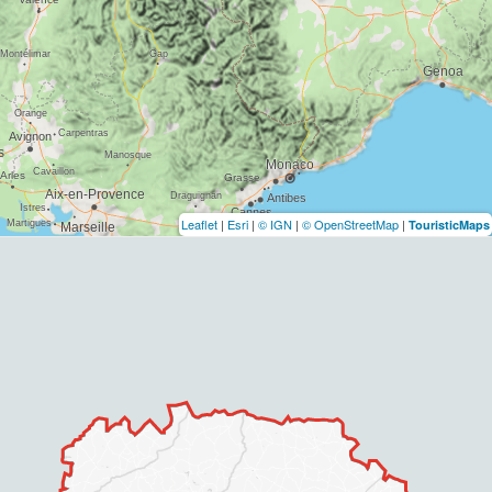
Leaflet
|
Esri
|
© IGN
|
© OpenStreetMap
|
TouristicMaps