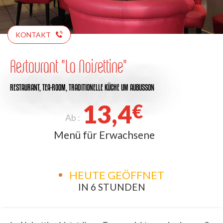
KONTAKT
Restaurant "La Noisettine"
RESTAURANT,
TEA-ROOM,
TRADITIONELLE KÜCHE
UM AUBUSSON
13,4
€
Ab :
Menü für Erwachsene
HEUTE GEÖFFNET
IN 6 STUNDEN