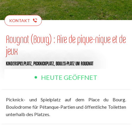
KONTAKT
Rougnat (Bourg) : Aire de pique-nique et de
jeux
KINDERSPIELPLATZ,
PICKNICKPLATZ,
BOULES-PLATZ
UM ROUGNAT
HEUTE GEÖFFNET
Picknick- und Spielplatz auf dem Place du Bourg.
Boulodrome für Pétanque-Partien und öffentliche Toiletten
unterhalb des Platzes.