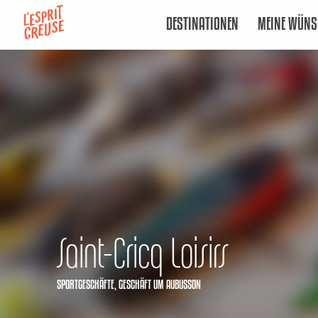
Aller
DESTINATIONEN
MEINE WÜNS
au
contenu
principal
Saint-Cricq Loisirs
SPORTGESCHÄFTE,
GESCHÄFT
UM AUBUSSON