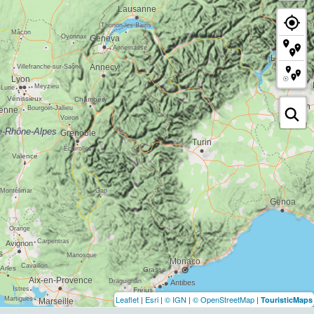
Leaflet
|
Esri
|
© IGN
|
© OpenStreetMap
|
TouristicMaps