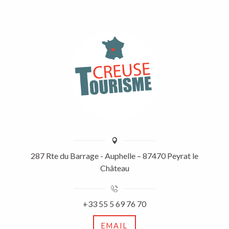
287 Rte du Barrage - Auphelle – 87470 Peyrat le
Château
+33 55 5 69 76 70
EMAIL