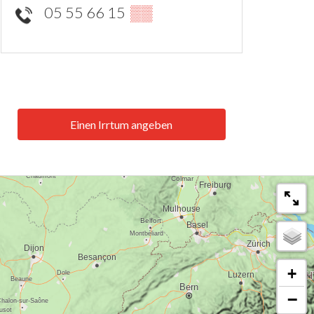
05 55 66 15
▒▒
Einen Irrtum angeben
+
−