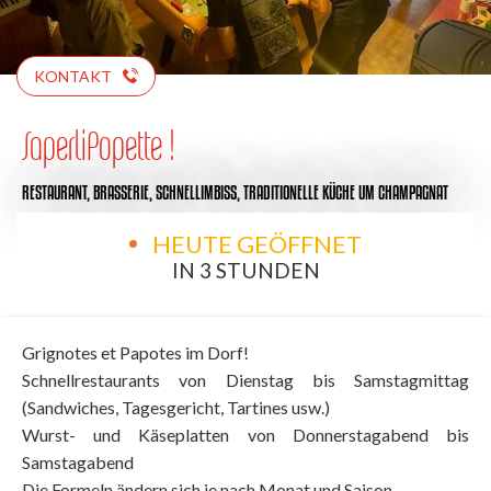
KONTAKT
SaperliPopette !
RESTAURANT,
BRASSERIE,
SCHNELLIMBISS,
TRADITIONELLE KÜCHE
UM CHAMPAGNAT
HEUTE GEÖFFNET
IN 3 STUNDEN
Grignotes et Papotes im Dorf!
Schnellrestaurants von Dienstag bis Samstagmittag
(Sandwiches, Tagesgericht, Tartines usw.)
Wurst- und Käseplatten von Donnerstagabend bis
Samstagabend
Die Formeln ändern sich je nach Monat und Saison....