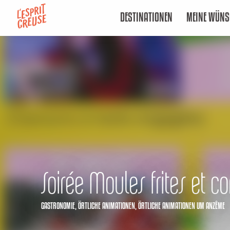
Aller
DESTINATIONEN
MEINE WÜNS
au
contenu
principal
Soirée Moules frites et c
GASTRONOMIE,
ÖRTLICHE ANIMATIONEN,
ÖRTLICHE ANIMATIONEN
UM ANZÊME