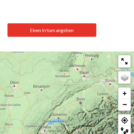
Einen Irrtum angeben
+
−