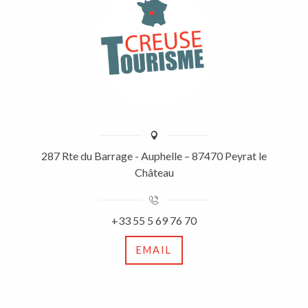
287 Rte du Barrage - Auphelle – 87470 Peyrat le
Château
+33 55 5 69 76 70
EMAIL