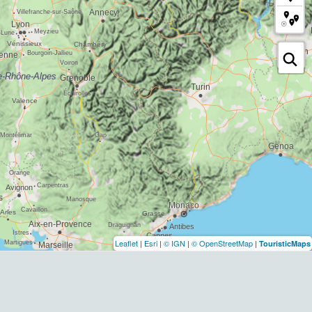
Leaflet
|
Esri
|
© IGN
|
© OpenStreetMap
|
TouristicMaps