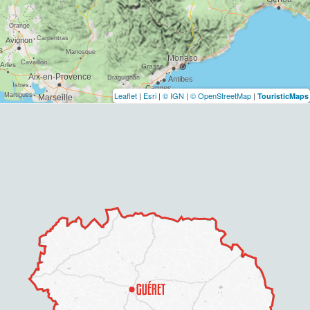
Leaflet
|
Esri
|
© IGN
|
© OpenStreetMap
|
TouristicMaps