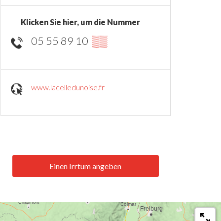
Klicken Sie hier, um die Nummer
05 55 89 10
▒▒
www.lacelledunoise.fr
Einen Irrtum angeben