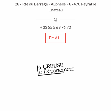
287 Rte du Barrage - Auphelle – 87470 Peyrat le
Château
+33 55 5 69 76 70
EMAIL