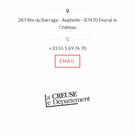
287 Rte du Barrage - Auphelle – 87470 Peyrat le
Château
+33 55 5 69 76 70
EMAIL