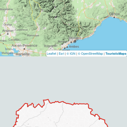
Leaflet
|
Esri
|
© IGN
|
© OpenStreetMap
|
TouristicMaps