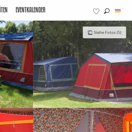
ÄTEN
EVENTKALENDER
Suche
Voir les favoris
Siehe Fotos (5)