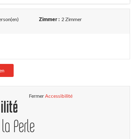
erson(en)
Zimmer :
2 Zimmer
en
Fermer
Accessibilité
ilité
la Perle