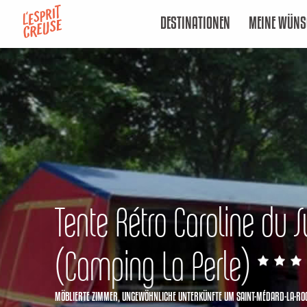
Aller
DESTINATIONEN
MEINE WÜNS
au
contenu
principal
Tente Rétro Caroline du 
(Camping La Perle)
MÖBLIERTE ZIMMER,
UNGEWÖHNLICHE UNTERKÜNFTE
UM SAINT-MÉDARD-LA-RO