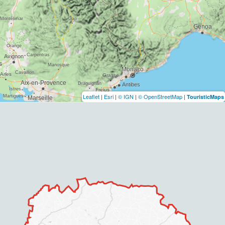
Leaflet
|
Esri
|
© IGN
|
© OpenStreetMap
|
TouristicMaps