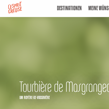
Aller
DESTINATIONEN
MEINE WÜNS
au
contenu
principal
Tourbière de Masgrange
UM ROYÈRE-DE-VASSIVIÈRE