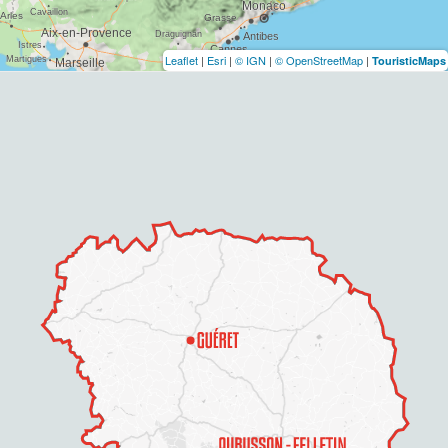
Leaflet
|
Esri
|
© IGN
|
© OpenStreetMap
|
TouristicMaps