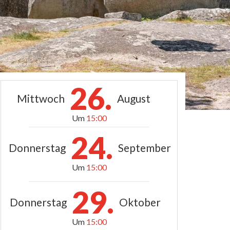
26.
Mittwoch
August
Um
15:00
24.
Donnerstag
September
Um
15:00
29.
Donnerstag
Oktober
Um
15:00