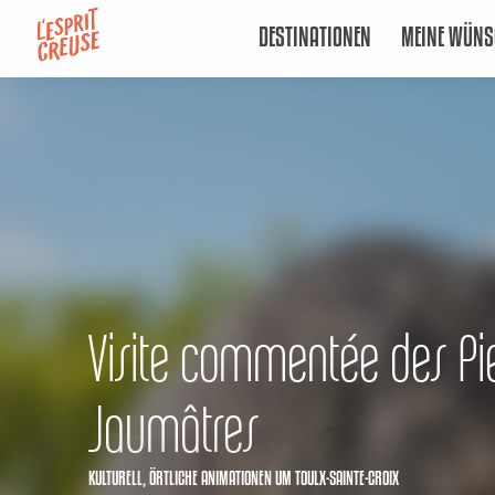
Aller
DESTINATIONEN
MEINE WÜNS
au
contenu
principal
Visite commentée des Pie
Jaumâtres
KULTURELL,
ÖRTLICHE ANIMATIONEN
UM TOULX-SAINTE-CROIX