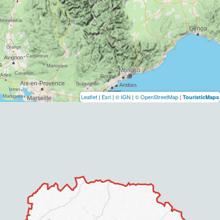
Leaflet
|
Esri
|
© IGN
|
© OpenStreetMap
|
TouristicMaps