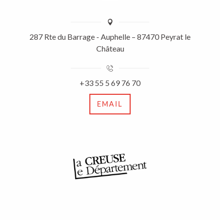
287 Rte du Barrage - Auphelle – 87470 Peyrat le
Château
+33 55 5 69 76 70
EMAIL