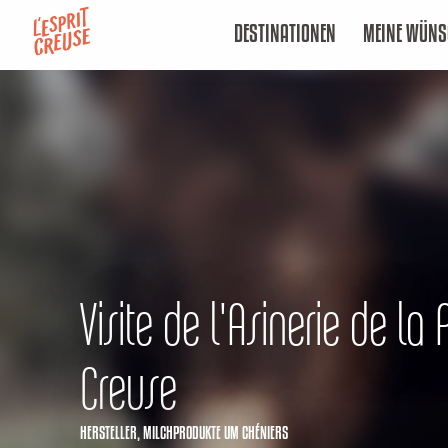
Aller
DESTINATIONEN
MEINE WÜNS
au
contenu
principal
Visite de l'Asinerie de la 
Creuse
HERSTELLER,
MILCHPRODUKTE
UM CHÉNIERS