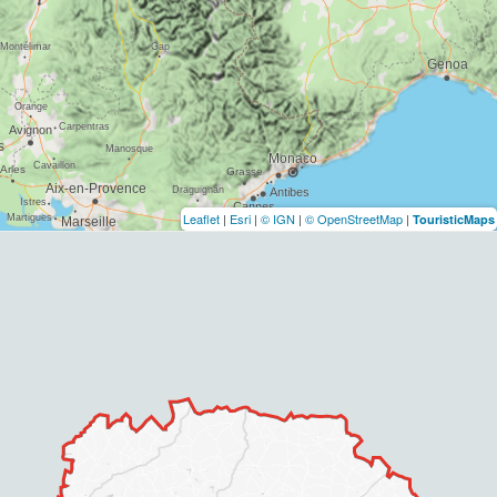
Leaflet
|
Esri
|
© IGN
|
© OpenStreetMap
|
TouristicMaps