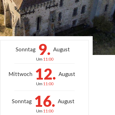
9.
Sonntag
August
Um
11:00
12.
Mittwoch
August
Um
11:00
16.
Sonntag
August
Um
11:00