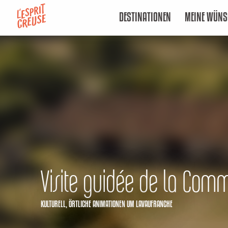
Aller
DESTINATIONEN
MEINE WÜNS
au
contenu
principal
Visite guidée de la Com
KULTURELL,
ÖRTLICHE ANIMATIONEN
UM LAVAUFRANCHE