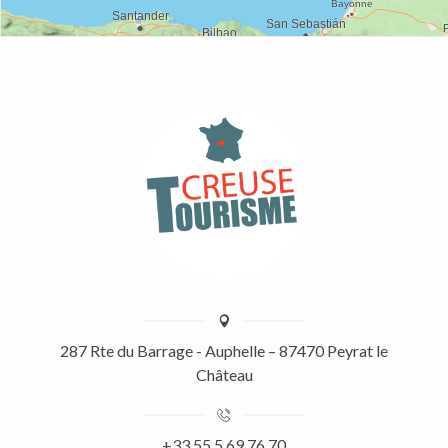
287 Rte du Barrage - Auphelle – 87470 Peyrat le
Château
+33 55 5 69 76 70