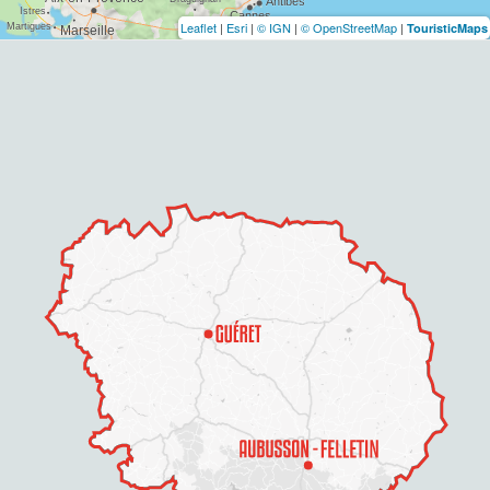
Leaflet
|
Esri
|
© IGN
|
© OpenStreetMap
|
TouristicMaps