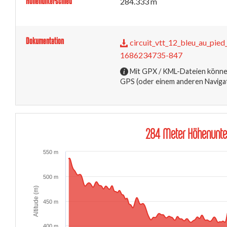
Höhenunterschied
284.333 m
Dokumentation
circuit_vtt_12_bleu_au_pie
1686234735-847
Mit GPX / KML-Dateien können
GPS (oder einem anderen Naviga
284 Meter Höhenunte
550 m
500 m
Altitude (m)
450 m
400 m