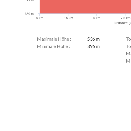
350 m
0 km
2.5 km
5 km
7.5 km
Distance (
Maximale Höhe :
536 m
To
Minimale Höhe :
396 m
To
Ma
Ma