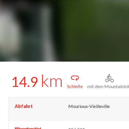
km
14.9
Schleife
mit dem Mountainbi
Abfahrt
Mourioux-Vieilleville