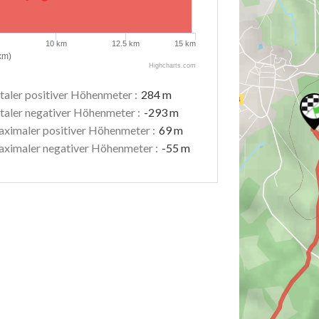
10 km
12.5 km
15 km
km)
Highcharts.com
taler positiver Höhenmeter :
284 m
taler negativer Höhenmeter :
-293 m
ximaler positiver Höhenmeter :
69 m
ximaler negativer Höhenmeter :
-55 m