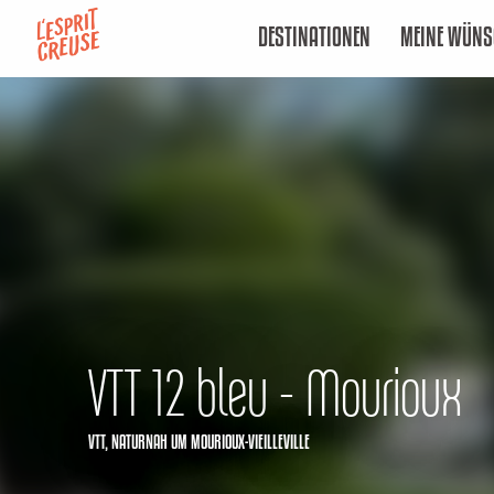
Aller
DESTINATIONEN
MEINE WÜNS
au
contenu
principal
VTT 12 bleu - Mourioux
VTT,
NATURNAH
UM MOURIOUX-VIEILLEVILLE