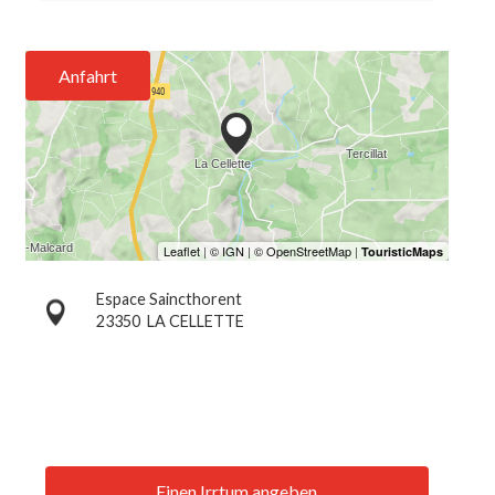
Anfahrt
Espace Saincthorent
23350
LA CELLETTE
Einen Irrtum angeben