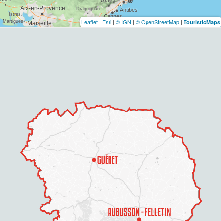
Leaflet
|
Esri
|
© IGN
|
© OpenStreetMap
|
TouristicMaps