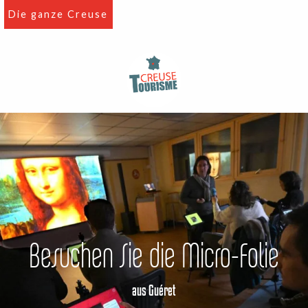
Aller
Die ganze Creuse
au
contenu
principal
Besuchen Sie die Micro-Folie
aus Guéret