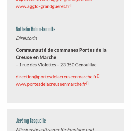
www.agglo-grandgueret.fr
Nathalie Robin-Lamotte
Direktorin
Communauté de communes Portes de la
Creuse en Marche
– 1 rue des Violettes – 23 350 Genouillac
direction@portesdelacreuseenmarche.fr
www.portesdelacreuseenmarche.fr
Jérémy Fasquelle
Missionsbeauftragter für Empfang und