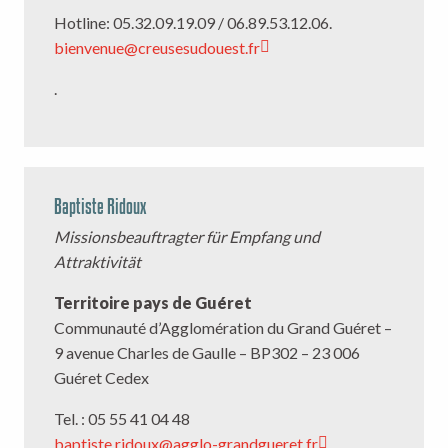
Hotline: 05.32.09.19.09 / 06.89.53.12.06.
bienvenue@creusesudouest.fr
.
Baptiste Ridoux
Missionsbeauftragter für Empfang und
Attraktivität
Territoire pays de Guéret
Communauté d’Agglomération du Grand Guéret –
9 avenue Charles de Gaulle – BP302 – 23 006
Guéret Cedex
Tel. : 05 55 41 04 48
baptiste.ridoux@agglo-grandgueret.fr