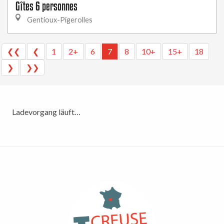
Gîtes 6 personnes
Gentioux-Pigerolles
❮❮
❮
1
2+
6
7
8
10+
15+
18
❯
❯❯
Ladevorgang läuft…