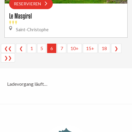
RESERVIEREN
Le Masgiral
Saint-Christophe
❮❮
❮
1
5
6
7
10+
15+
18
❯
❯❯
Ladevorgang läuft…