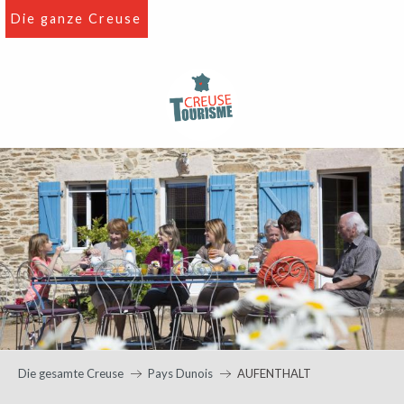
Aller
Die ganze Creuse
au
contenu
principal
Die gesamte Creuse
Pays Dunois
AUFENTHALT