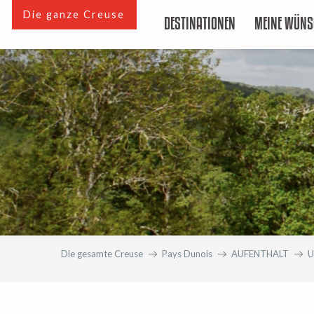
Aller
Die ganze Creuse
DESTINATIONEN
MEINE WÜNS
au
contenu
principal
Die gesamte Creuse
Pays Dunois
AUFENTHALT
U