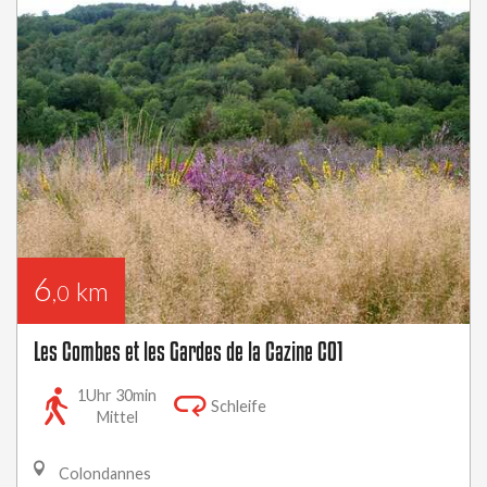
6
km
,0
Les Combes et les Gardes de la Cazine CO1
1Uhr 30min
Schleife
Mittel
Colondannes