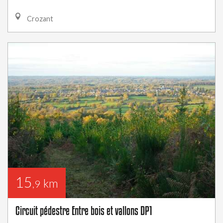
Crozant
15
km
,9
Circuit pédestre Entre bois et vallons DP1