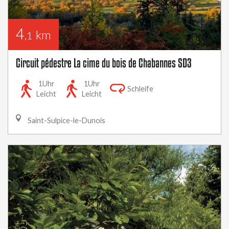
4
km
,1
Circuit pédestre La cime du bois de Chabannes SD3
1Uhr
1Uhr
Schleife
Leicht
Leicht
Saint-Sulpice-le-Dunois