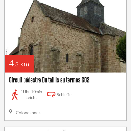
4
km
,3
Circuit pédestre Du taillis au termes CO2
1Uhr 10min
Schleife
Leicht
Colondannes