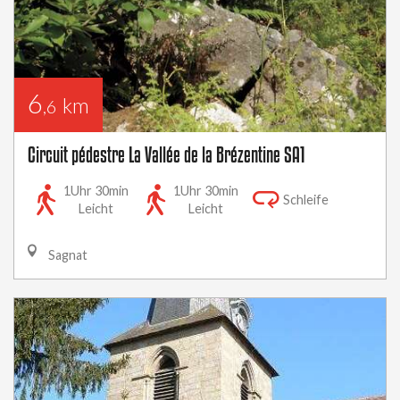
6
km
,6
Circuit pédestre La Vallée de la Brézentine SA1
1Uhr 30min
1Uhr 30min
Schleife
Leicht
Leicht
Sagnat