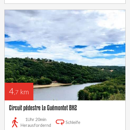
4
km
,7
Circuit pédestre Le Guémontet BH2
1Uhr 20min
Schleife
Herausfordernd