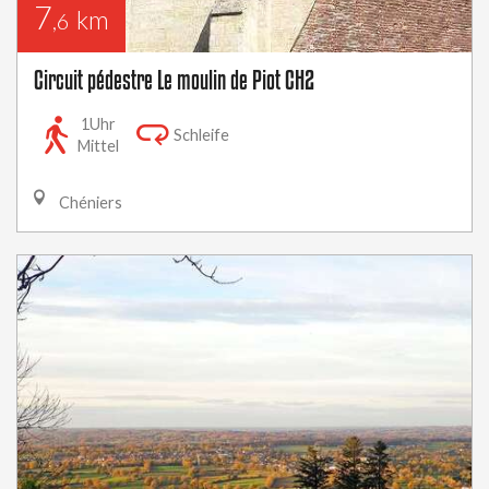
7
km
,6
Circuit pédestre Le moulin de Piot CH2
1Uhr
Schleife
Mittel
Chéniers