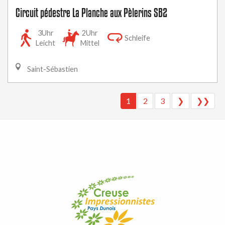
Circuit pédestre La Planche aux Pèlerins SB2
3Uhr
2Uhr
Schleife
Leicht
Mittel
Saint-Sébastien
1
2
3
❯
❯❯