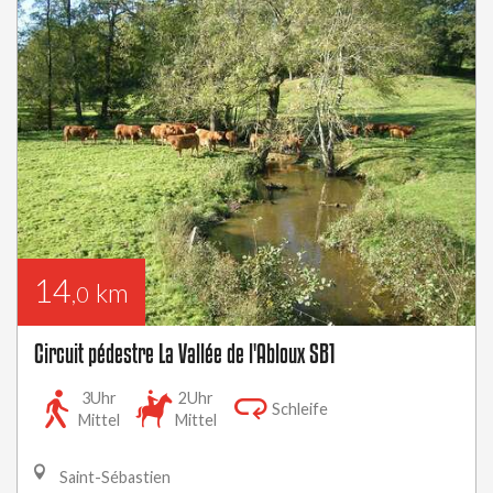
14
km
,0
Circuit pédestre La Vallée de l'Abloux SB1
3Uhr
2Uhr
Schleife
Mittel
Mittel
Saint-Sébastien