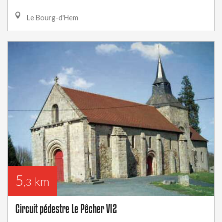
Le Bourg-d'Hem
5
km
,3
Circuit pédestre Le Pêcher VI2