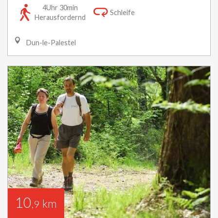
4Uhr 30min
Schleife
Herausfordernd
Dun-le-Palestel
10
km
,9