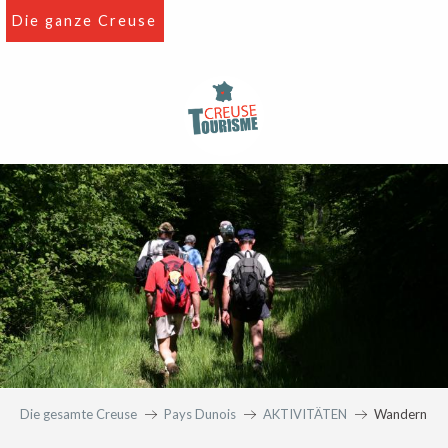
Aller
Die ganze Creuse
au
contenu
principal
Die gesamte Creuse
Pays Dunois
AKTIVITÄTEN
Wandern