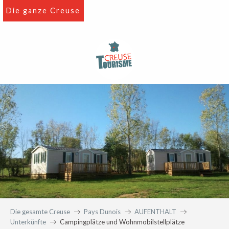
Aller
Die ganze Creuse
au
contenu
principal
Die gesamte Creuse
Pays Dunois
AUFENTHALT
Unterkünfte
Campingplätze und Wohnmobilstellplätze