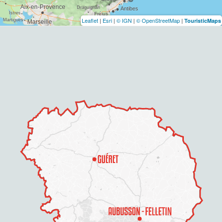
Leaflet
|
Esri
|
© IGN
|
© OpenStreetMap
|
TouristicMaps