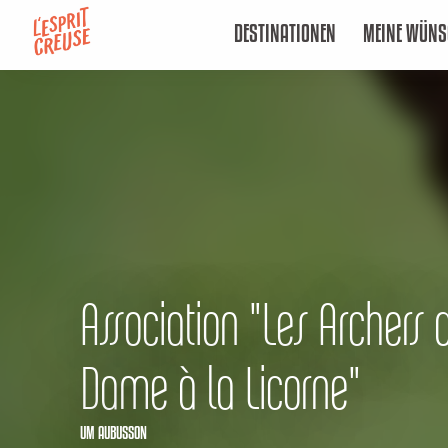
Aller
DESTINATIONEN
MEINE WÜNS
au
contenu
principal
Association "Les Archers 
Dame à la Licorne"
UM AUBUSSON