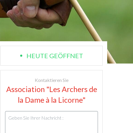
HEUTE GEÖFFNET
Kontaktieren Sie
Association "Les Archers de
la Dame à la Licorne"