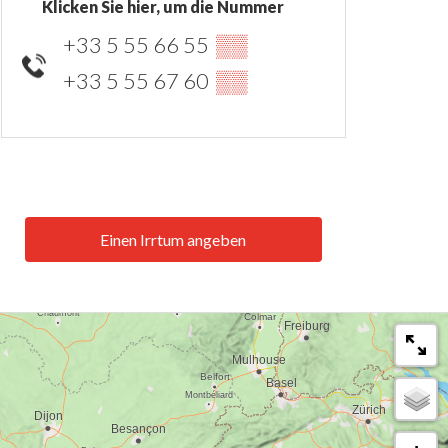
Klicken Sie hier, um die Nummer
+33 5 55 66 55
▒▒
+33 5 55 67 60
▒▒
Einen Irrtum angeben