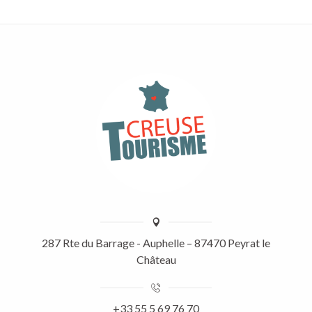
287 Rte du Barrage - Auphelle – 87470 Peyrat le
Château
+33 55 5 69 76 70