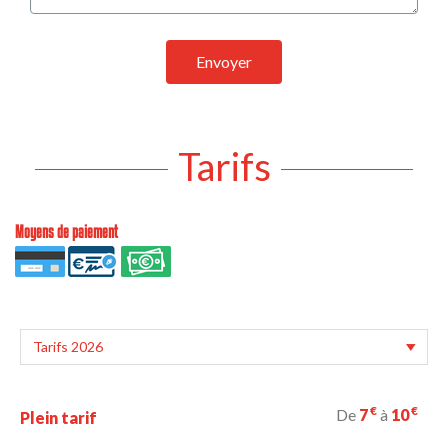
Envoyer
Tarifs
Moyens de paiement
€
€
De
7
à
10
Plein tarif